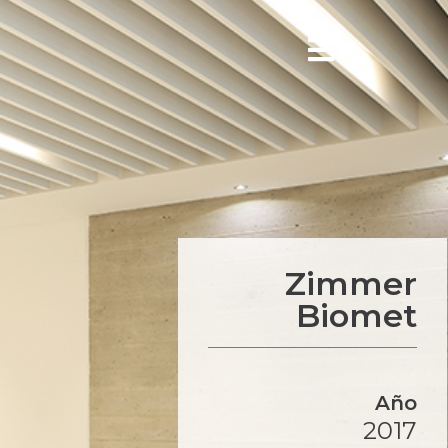
Zimmer
Biomet
Año
2017