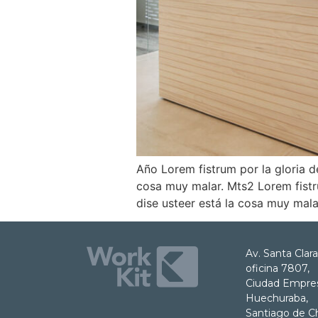
Año Lorem fistrum por la gloria de
cosa muy malar. Mts2 Lorem fistru
dise usteer está la cosa muy mala
Av. Santa Clara
oficina 7807,
Ciudad Empresa
Huechuraba,
Santiago de Ch