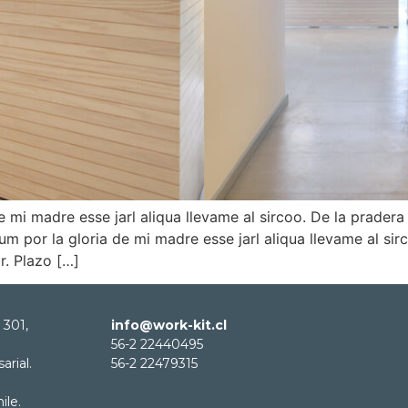
 mi madre esse jarl aliqua llevame al sircoo. De la pradera
m por la gloria de mi madre esse jarl aliqua llevame al sir
r. Plazo […]
 301,
info@work-kit.cl
56-2 22440495
rial.
56-2 22479315
ile.